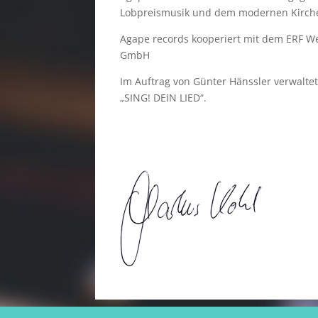
Lobpreismusik und dem modernen Kirche
Agape records kooperiert mit dem ERF We
GmbH
Im Auftrag von Günter Hänssler verwalte
„SING! DEIN LIED“.