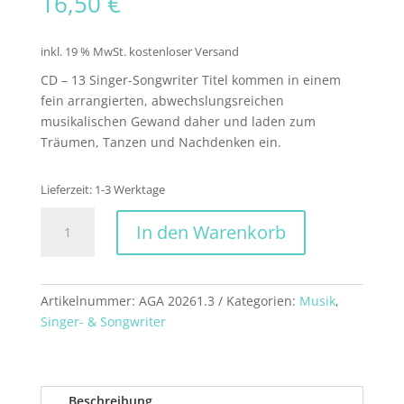
16,50
€
inkl. 19 % MwSt.
kostenloser Versand
CD – 13 Singer-Songwriter Titel kommen in einem
fein arrangierten, abwechslungsreichen
musikalischen Gewand daher und laden zum
Träumen, Tanzen und Nachdenken ein.
Lieferzeit:
1-3 Werktage
MAL
In den Warenkorb
ANGENOMMEN
-
Fragmente
einer
Artikelnummer:
AGA 20261.3
Kategorien:
Musik
,
Reise
Singer- & Songwriter
Menge
Beschreibung