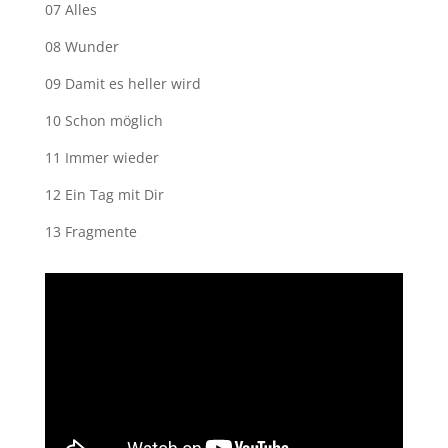
07 Alles
08 Wunder
09 Damit es heller wird
10 Schon möglich
11 Immer wieder
12 Ein Tag mit Dir
13 Fragmente