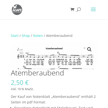
Start
/
Shop
/
Noten
/ Atemberaubend
Atemberaubend
2,50
€
inkl. 19 % MwSt.
Der Kauf von Notenblatt „Atemberaubend“ enthält 2
Seiten im pdf Format:
Einseitiges Notenblatt mit Melodiesatz, Text und