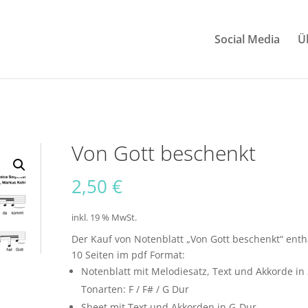
Social Media
Ü
Von Gott beschenkt
2,50
€
inkl. 19 % MwSt.
Der Kauf von Notenblatt „Von Gott beschenkt“ enth
10 Seiten im pdf Format:
Notenblatt mit Melodiesatz, Text und Akkorde in
Tonarten: F / F# / G Dur
Sheet mit Text und Akkorden in G-Dur